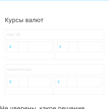
Курсы валют
Курс ЦБ
$
80.93
€
93.19
Биржевой курс
$
81.50
€
94.05
Не уверены, какое решение