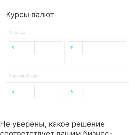
Курсы валют
Курс ЦБ
$
81.41
€
94.06
Биржевой курс
$
81.58
€
93.99
Не уверены, какое решение
соответствует вашим бизнес-