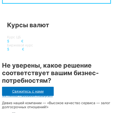
Курсы валют
Курс ЦБ
$
82.17
€
94.84
Биржевой курс
$
82.52
€
95.39
Не уверены, какое решение
соответствует вашим бизнес-
потребностям?
Свяжитесь с нами
Vk
Twitter
Facebook
Instagram
Девиз нашей компании — «Высокое качество сервиса — залог
долгосрочных отношений!»