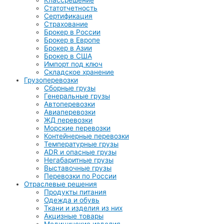
Статотчетность
Сертификация
Страхование
Брокер в России
Брокер в Европе
Брокер в Азии
Брокер в США
Импорт под ключ
Складское хранение
Грузоперевозки
Сборные грузы
Генеральные грузы
Автоперевозки
Авиаперевозки
ЖД перевозки
Морские перевозки
Контейнерные перевозки
Температурные грузы
ADR и опасные грузы
Негабаритные грузы
Выставочные грузы
Перевозки по России
Отраслевые решения
Продукты питания
Одежда и обувь
Ткани и изделия из них
Акцизные товары
Медицинские изделия