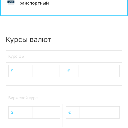
Транспортный
Курсы валют
Курс ЦБ
$
82.17
€
94.84
Биржевой курс
$
82.52
€
95.39